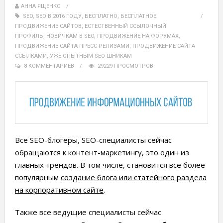
АННА ЯЩЕНКО
SEO
,
SEO В 2016 ГОДУ
,
БЕСПЛАТНО
,
БЕСПЛАТНОЕ
ПРОДВИЖЕНИЕ САЙТОВ
,
ЕСТЕСТВЕННЫЙ ССЫЛОЧНЫЙ
ПРОФИЛЬ
,
НОВИЧКАМ В SEO
,
ПРОДВИЖЕНИЕ НА ФОРУМАХ
,
ПРОДВИЖЕНИЕ САЙТА ПРЕСС-РЕЛИЗАМИ
,
ПРОДВИЖЕНИЕ САЙТА
ССЫЛКАМИ
,
УЖЕ ОПЫТНЫМ SEO-ШНИКАМ
8 КОММЕНТАРИЕВ
29229 ПРОСМОТРОВ
Все SEO-блогеры, SEO-специалисты сейчас
обращаются к контент-маркетингу, это один из
главных трендов. В том числе, становится все более
популярным
создание блога или статейного раздела
на корпоративном сайте
.
Также все ведущие специалисты сейчас