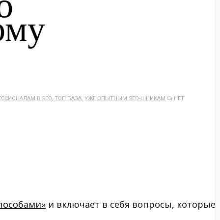
о
ому
ССИОНАЛАМ В SEO
,
ТОП БАЗА
,
УЖЕ ОПЫТНЫМ SEO-ШНИКАМ
НЕТ
пособами»
и включает в себя вопросы, которые