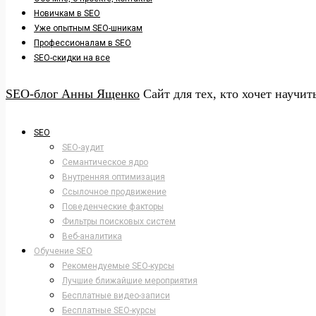
Новичкам в SEO
Уже опытным SEO-шникам
Профессионалам в SEO
SEO-скидки на все
SEO-блог Анны Ященко
Сайт для тех, кто хочет научит
SEO
SEO-аудит
Семантическое ядро
Внутренняя оптимизация
Ссылочное продвижение
Поведенческие факторы
Фильтры поисковых систем
Веб-аналитика
Обучение SEO
Рекомендуемые SEO-курсы
Лучшие ближайшие мероприятия
Бесплатные видео-записи
Бесплатные SEO-курсы