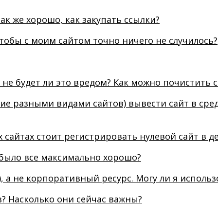
ак же хорошо, как закупать ссылки?
чтобы с моим сайтом точно ничего не случилось?
 не будет ли это вредом? Как можно почистить 
ие разными видами сайтов) вывести сайт в сре
 сайтах стоит регистрировать нулевой сайт в д
 было все максимально хорошо?
 а не корпоративный ресурс. Могу ли я использ
ов? Насколько они сейчас важны?