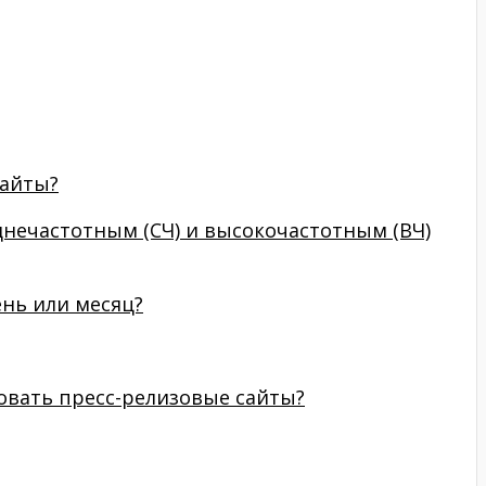
сайты?
днечастотным (СЧ) и высокочастотным (ВЧ)
ень или месяц?
овать пресс-релизовые сайты?