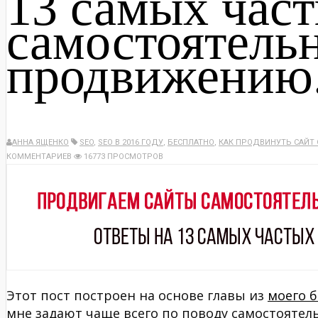
13 самых час
самостоятель
продвижению
АННА ЯЩЕНКО
SEO
,
SEO В 2016 ГОДУ
,
БЕСПЛАТНО
,
КАК ПРОДВИНУТЬ САЙТ
КОММЕНТАРИЕВ
16773 ПРОСМОТРОВ
Этот пост построен на основе главы из
моего 
мне задают чаще всего по поводу самостоятел