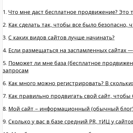
1.
Что мне даст бесплатное продвижение? Это т
2.
Как сделать так, чтобы все было безопасно, 
3.
С каких видов сайтов лучше начинать?
4.
Если размещаться на заспамленных сайтах —
5.
Поможет ли мне база (бесплатное продвижен
запросам
6.
Как много можно регистрировать? В скольких
7.
Как правильно продвигать свой сайт, чтобы
8.
Мой сайт – информационный (обычный блог),
9.
Сколько у вас в базе средний PR, тИЦ у сайт