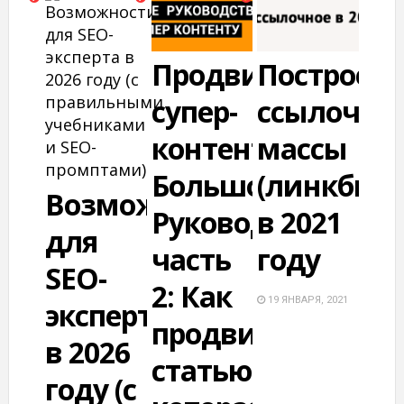
Продвижение
Построен
супер-
ссылочно
контента.
массы
Большое
(линкбилд
Возможности
Руководство,
в 2021
для
часть
году
SEO-
2: Как
19 ЯНВАРЯ, 2021
эксперта
продвинуть
в 2026
статью,
году (с