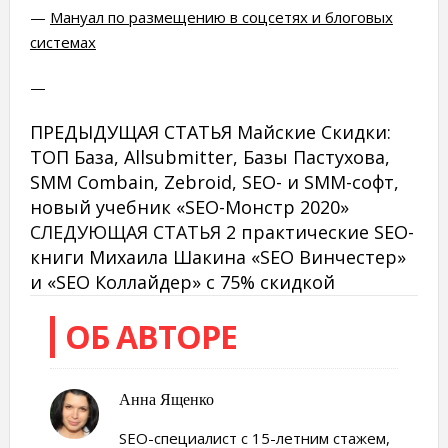
—
Мануал по размещению в соцсетях и блоговых
системах
—
ПРЕДЫДУЩАЯ СТАТЬЯ
Майские Cкидки:
ТОП База, Allsubmitter, Базы Пастухова,
SMM Combain, Zebroid, SEO- и SMM-софт,
новый учебник «SEO-Монстр 2020»
СЛЕДУЮЩАЯ СТАТЬЯ
2 практические SEO-
книги Михаила Шакина «SEO Винчестер»
и «SEO Коллайдер» с 75% скидкой
ОБ АВТОРЕ
Анна Ященко
SEO-специалист с 15-летним стажем,