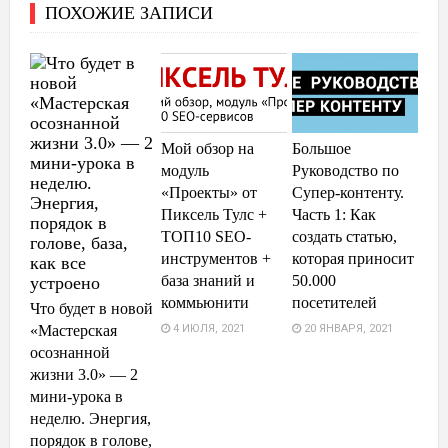
ПОХОЖИЕ ЗАПИСИ
Мой обзор на
Большое
модуль
Руководство по
«Проекты» от
Супер-контенту.
Пиксель Тулс +
Часть 1: Как
ТОП10 SEO-
создать статью,
инструментов +
которая приносит
база знаний и
50.000
коммьюнити
посетителей
Что будет в новой
4 ИЮЛЯ, 2021
20 ЯНВАРЯ, 2021
«Мастерская
осознанной
жизни 3.0» — 2
мини-урока в
неделю. Энергия,
порядок в голове,