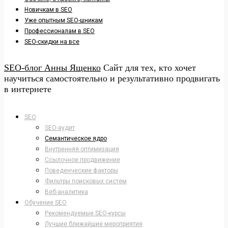
Новичкам в SEO
Уже опытным SEO-шникам
Профессионалам в SEO
SEO-скидки на все
SEO-блог Анны Ященко
Сайт для тех, кто хочет
научиться самостоятельно и результативно продвигать
в интернете
SEO
SEO-аудит
Семантическое ядро
Внутренняя оптимизация
Ссылочное продвижение
Поведенческие факторы
Фильтры поисковых систем
Веб-аналитика
Обучение SEO
Рекомендуемые SEO-курсы
Лучшие ближайшие мероприятия