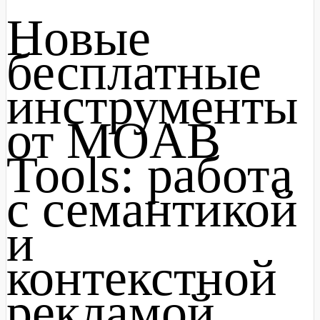
Новые
бесплатные
инструменты
от MOAB
Tools: работа
с семантикой
и
контекстной
рекламой