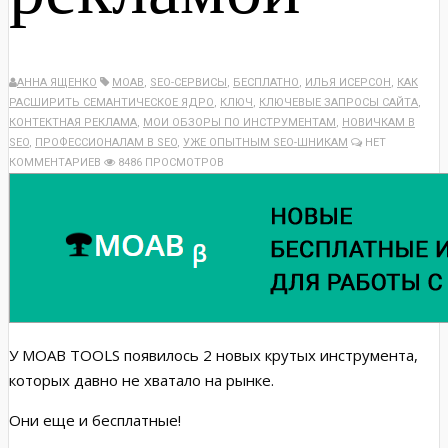
АННА ЯЩЕНКО
MOAB
,
SEO-СЕРВИСЫ
,
БЕСПЛАТНО
,
ИЛЬЯ ИСЕРСОН
,
КАК
РАСШИРИТЬ СЕМАНТИЧЕСКОЕ ЯДРО
,
КЛЮЧ
,
КЛЮЧЕВЫЕ ЗАПРОСЫ САЙТА
,
КОНТЕКТНАЯ РЕКЛАМА
,
МОИ ОБЗОРЫ ПО ИНСТРУМЕНТАМ
,
НОВИЧКАМ В
SEO
,
ПРОФЕССИОНАЛАМ В SEO
,
УЖЕ ОПЫТНЫМ SEO-ШНИКАМ
НЕТ
КОММЕНТАРИЕВ
8486 ПРОСМОТРОВ
У MOAB TOOLS появилось 2 новых крутых инструмента,
которых давно не хватало на рынке.
Они еще и бесплатные!