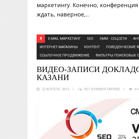
маркетингу. Конечно, конференция 
ждать, наверное,...
E-MAIL МАРКЕТИНГ
SEO
SMM - СОЦСЕТИ
АН
ИНТЕРНЕТ-МАГАЗИНЫ
КОНТЕНТ
ПОВЕДЕНЧЕСКИЕ 
ССЫЛОЧНОЕ ПРОДВИЖЕНИЕ
ФИЛЬТРЫ ПОИСКОВЫХ 
ВИДЕО-ЗАПИСИ ДОКЛАДО
КАЗАНИ
22 АПРЕЛЯ, 2015
НЕТ КОММЕНТАРИЕВ
61